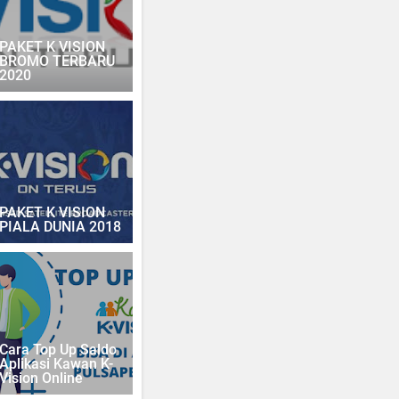
PAKET K VISION
BROMO TERBARU
2020
PAKET K VISION
PIALA DUNIA 2018
Cara Top Up Saldo
Aplikasi Kawan K-
Vision Online